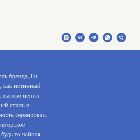
ль бренда, Ги
, как истинный
, высоко ценил
ный стиль и
ность сервировки.
авторское
 будь то чайная