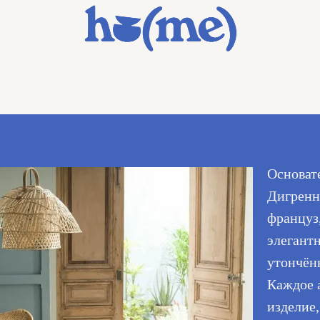
Основате
Дигренн
француз
элегант
утончён
Каждое 
изделие,