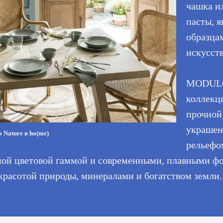
чашка и
пасты, 
образца
искусств
MODUL
коллекци
прочной
украшен
 Nature в ho(me)
рельефо
ной цветовой гаммой и современными, плавными ф
расотой природы, минералами и богатством земли.