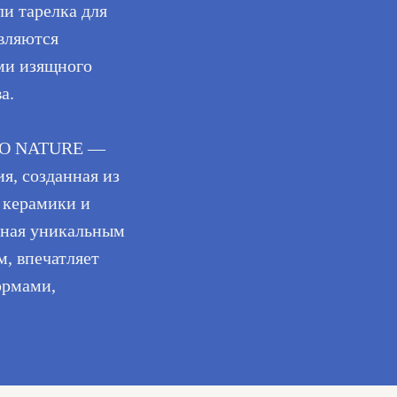
ли тарелка для
являются
ми изящного
а.
O NATURE —
я, созданная из
 керамики и
ная уникальным
м, впечатляет
ормами,