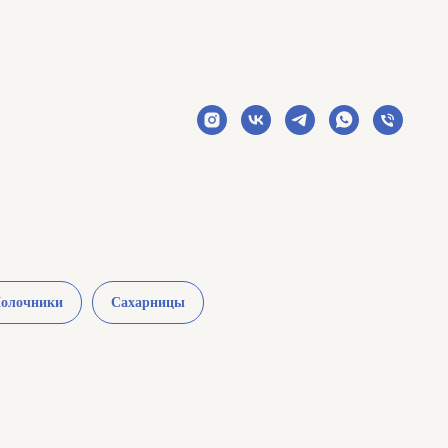
олочники
Сахарницы