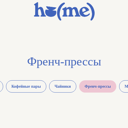
Френч-прессы
Кофейные пары
Чайники
Френч-прессы
М